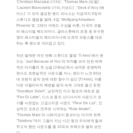
‘Christian Mazzalai (기타)’, ‘Thomas Mars (보컬)’,
‘Laurent Brancowitz (기타,키보드)’, ‘Deck d’Arcy (베
이스)’ 가 모여 결성한 밴드 피닉스는 지금까지 6장의
스튜디오 앨범을 발매, 4집 ‘Wolfgang Amadeus
Phoenix’로 그래미 어워드 수상을 비롯, 미국의 코첼
라 페스티벌 헤드라이너, 글라스톤배리 초청 등 유수한
영미 페스티벌의 헤드라이너에 오르며 프랑스를 대표
하는 록 밴드로 자리잡고 있다.
작년 발매한 여섯 번째 스튜디오 앨범 ‘Ti Amo’에서 밴
드는 ‘Just Because of You’의 약자를 모아 만든 매력
적인 타이틀의 첫 싱글 [J-Boy] 에서 보여준 로맨틱하
면서도 초현실적인 사운드를 지나, 밴드가 느낀 80년
대 프렌치 음악 씬에 대한 향수가 담긴 [Ti Amo], 아름
다운 이탈리아의 해변을 음악 속에 그대로 옮긴 듯한
“Goodbye Soleil”, 낭만적인 미드 템포의 레트로 팝
“Fior Di Latte”, 디스코 풍의 신디사이저 사운드가 귓
가를 사로잡는 고급스러운 사운드 “Fleur De Lys”, 인
상적인 오르간 연주로 시작하는 “Role Model”,
‘Thomas Mars’의 나레이션이 돋보이는 마지막 트랙
“Telefono”까지 그들이 지난 시간 동안 우리에게 들려
주고자 했던 사운드를 총 10곡의 트랙으로 펼쳐 보인
다.