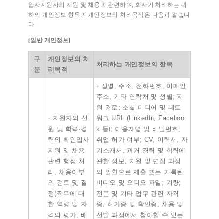
입사지원자의 지원 및 채용과 관련하여, 회사가 처리하는 귀
하의 개인정보 항목과 개인정보의 처리목적은 다음과 같습니
다.
[
일반
개인정보
]
구
개인정보의 처
처리하는 개인정보의 항목
분
리목적
◦ 성명, 주소, 전화번호, 이메일
주소, 기타 연락처 및 성별; 지
원 경로; 소셜 미디어 및 네트
◦ 지원자의 신
워크 URL (LinkedIn, Faceboo
원 및 학력·경
k 등); 이용자명 및 비밀번호;
력의 확인입사
취업 허가 여부; CV, 이력서, 자
지원 및 채용
기소개서, 과거 경력 및 학력에
관련 행정 처
관한 정보; 지원 및 면접 과정
리, 채용여부
의 일환으로 제출 또는 기록된
의 검토 및 결
비디오 및 오디오 파일; 기량;
정(직무에 대
전문 및 기타 업무 관련 자격
한 역량 및 자
증, 허가증 및 확인증; 채용 및
격의 평가, 배
선발 과정에서 참여할 수 있는