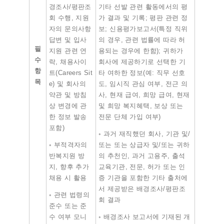
경조사/평판조
기타 선발 관련 활동에서의 평
회 수행, 지원
가 결과 및 기록; 평판 관련 정
자의 문의사항
보; 신용평가보고서(특정 직위
답변 및 입사
의 경우, 관련 법률에 따라 허
필
지원 관련 연
용되는 경우에 한함); 귀하가
수
락, 채용사이
회사에 제공하기로 선택한 기
항
트(Careers Sit
타 여하한 정보(예: 직무 선호
목
e) 및 회사의
도, 임시직 관심 여부, 전근 의
약관 및 방침
사, 현재 급여, 희망 급여, 현재
상 변경에 관
및 희망 복지혜택, 보상 또는
한 정보 발송
전문 단체 가입 여부)
포함)
◦ 과거 재직했던 회사, 기관 및/
◦ 부적격자의
또는 또는 상급자 및/또는 귀하
반복지원 방
의 추천인, 과거 고용주, 출석
지, 향후 추가
교육기관, 전문, 허가 또는 인
채용 시 활용
증 기관을 포함한 기타 출처에
서 제공받은 배경조사/평판조
◦ 관련 법령의
회 결과
준수 또는 준
수 여부 모니
◦ 배경조사 보고서에 기재된 개