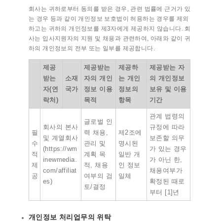
회사는 귀하로부터 동의를 받은 경우, 관련 법률에 근거가 있
는 경우 등과 같이 개인정보 보호법이 허용하는 경우를 제외
하고는 귀하의 개인정보를 제3자에게 제공하지 않습니다. 회
사는 입사지원자의 지원 및 채용과 관련하여, 아래와 같이 귀
하의 개인정보의 전부 또는 일부를 제공합니다.
제공
제공받는
제공하
제공받는 자
받는
소재
자의 개인
는 개인
의 개인정보
자(연
국가
정보 이용
정보의
보유 및 이용
락처)
목적
항목
기간
관계 법령의
글로벌 인
회사의 본사
규정에 따라
필
력 채용,
제2조에
및 계열회사
보존할 의무
수
관리 및
명시된
(https://wm
가 있는 경우
적
계획 목
일반 개
inewmedia.
가 아닌 한,
제
적, 채용
인 정보
com/affiliat
채용여부가
공
여부의 검
일체
es)
확정된 때로
토/결정
부터 [1]년
개인정보 처리업무의 위탁