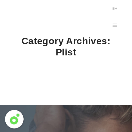
More in
Main m
Category Archives:
Plist