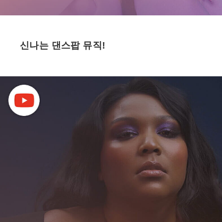
신나는 댄스팝 뮤직!