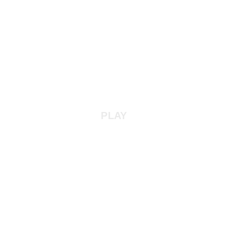
PLAY
Anne-Marie