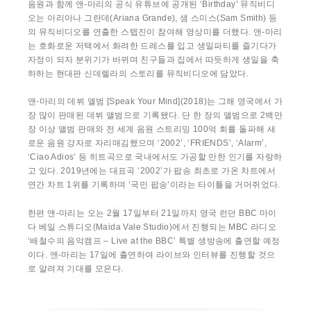
음원과 함께 앤-마리의 공식 유튜브에 공개된 ‘Birthday’ 뮤직비디
오는 아리아나 그란데(Ariana Grande), 샘 스미스(Sam Smith) 등
의 뮤직비디오를 연출한 스텝진이 참여해 영상미를 더했다. 앤-마리
는 호화로운 저택에서 화려한 드레스를 입고 생일파티를 즐기다가
자정이 되자 분위기가 바뀌며 친구들과 집에서 따듯하게 생일을 축
하하는 현대판 신데렐라의 스토리를 뮤직비디오에 담았다.
앤-마리의 데뷔 앨범 [Speak Your Mind](2018)는 그해 영국에서 가
장 많이 판매된 데뷔 앨범으로 기록됐다. 단 한 장의 앨범으로 2백만
장 이상 앨범 판매와 전 세계 음원 스트리밍 100억 회를 돌파해 새
로운 음원 강자로 자리매김했으며 ‘2002’, ‘FRIENDS’, ‘Alarm’,
‘Ciao Adios’ 등 히트곡으로 국내에서도 가공할 만한 인기를 자랑하
고 있다. 2019년에는 대표곡 ‘2002’가 팝송 최초로 가온 차트에서
연간 차트 1위를 기록하며 ‘국민 팝송’이라는 타이틀을 거머쥐었다.
한편 앤-마리는 오는 2월 17일부터 21일까지 영국 런던 BBC 마이
다 베일 스튜디오(Maida Vale Studio)에서 진행되는 MBC 라디오
‘배철수의 음악캠프 – Live at the BBC’ 특별 생방송에 출연할 예정
이다. 앤-마리는 17일에 출연하여 라이브와 인터뷰를 진행할 것으
로 알려져 기대를 모은다.