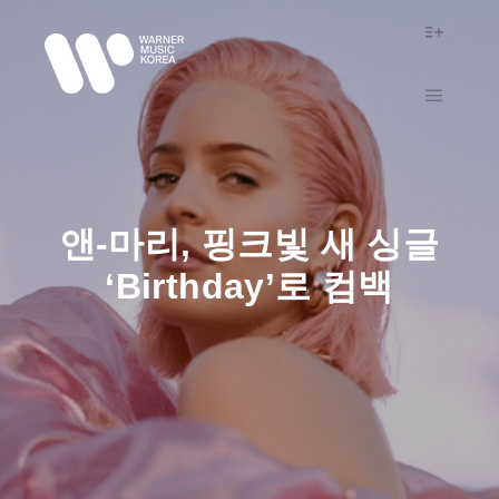
More in
Main m
앤-마리, 핑크빛 새 싱글
‘Birthday’로 컴백