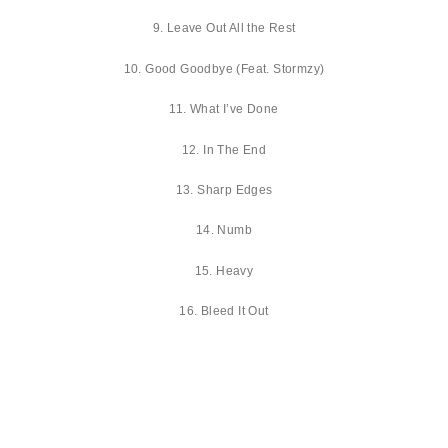
9. Leave Out All the Rest
10. Good Goodbye (Feat. Stormzy)
11. What I’ve Done
12. In The End
13. Sharp Edges
14. Numb
15. Heavy
16. Bleed It Out