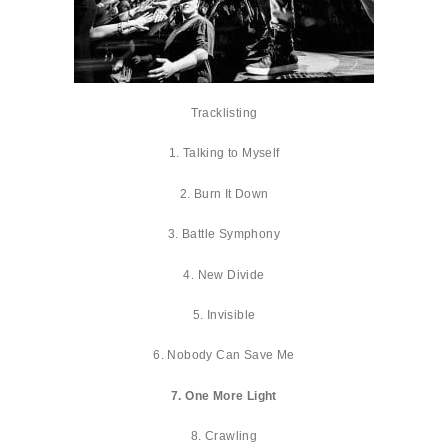
Tracklisting
1. Talking to Myself
2. Burn It Down
3. Battle Symphony
4. New Divide
5. Invisible
6. Nobody Can Save Me
7. One More Light
8. Crawling