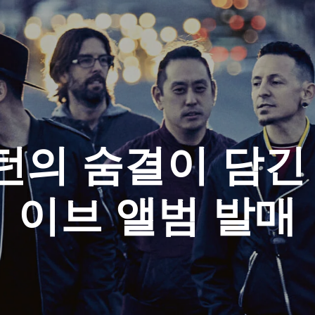
턴의 숨결이 담긴 
이브 앨범 발매