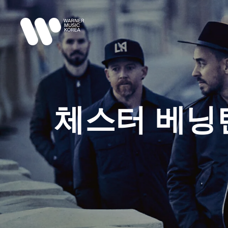
체스터 베닝