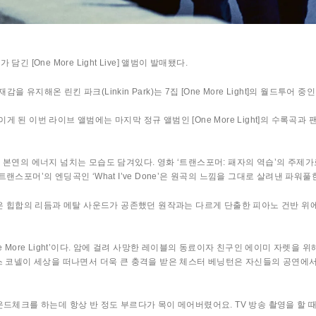
[One More Light Live] 앨범이 발매됐다.
지해온 린킨 파크(Linkin Park)는 7집 [One More Light]의 월드투어 
 된 이번 라이브 앨범에는 마지막 정규 앨범인 [One More Light]의 수록곡
연의 에너지 넘치는 모습도 담겨있다. 영화 ‘트랜스포머: 패자의 역습’의 주제가로 대
 영화 트랜스포머’의 엔딩곡인 ‘What I’ve Done’은 원곡의 느낌을 그대로 살려낸 파워풀
rawling’은 힙합의 리듬과 메탈 사운드가 공존했던 원작과는 다르게 단출한 피아노 
 More Light’이다. 암에 걸려 사망한 레이블의 동료이자 친구인 에이미 자렛을
 코넬이 세상을 떠나면서 더욱 큰 충격을 받은 체스터 베닝턴은 자신들의 공연에서 크
드체크를 하는데 항상 반 정도 부르다가 목이 메어버렸어요. TV 방송 촬영을 할 