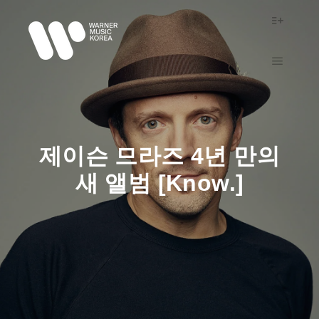
More in
Main m
제이슨 므라즈 4년 만의
새 앨범 [Know.]