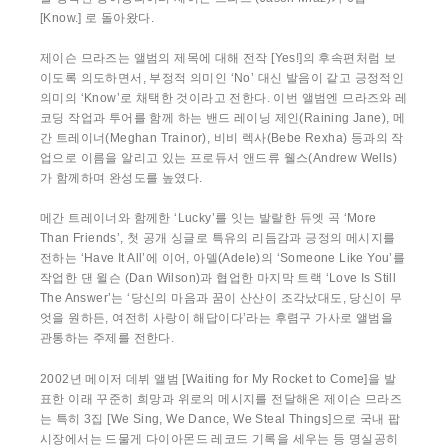
[Know.] 로 돌아왔다.
제이슨 므라즈는 앨범의 제목에 대해 전작 [Yes!]의 후속편처럼 보
이도록 의도하면서, 부정적 의미인 ‘No’ 대신 발음이 같고 긍정적인
의미의 ‘Know’로 채택한 것이라고 전한다. 이번 앨범엔 므라즈와 레
코딩 작업과 투어를 함께 하는 밴드 레이닝 제인(Raining Jane), 메
간 트레이너(Meghan Trainor), 비비 렉사(Bebe Rexha) 등과의 작
업으로 이름을 알리고 있는 프로듀서 앤드류 웰스(Andrew Wells)
가 함께하며 완성도를 높였다.
메간 트레이너와 함께한 ‘Lucky’를 잇는 발랄한 듀엣 곡 ‘More
Than Friends’, 첫 공개 싱글로 특유의 리듬감과 긍정의 메시지를
전하는 ‘Have It All’에 이어, 아델(Adele)의 ‘Someone Like You’를
작업한 댄 윌슨 (Dan Wilson)과 협업한 마지막 트랙 ‘Love Is Still
The Answer’는 ‘당신의 마음과 꿈이 산산이 조각났대도, 당신이 무
엇을 원하든, 여전히 사랑이 해답이다’라는 후렴구 가사로 앨범을
관통하는 주제를 전한다.
2002년 메이저 데뷔 앨범 [Waiting for My Rocket to Come]을 발
표한 이래 꾸준히 희망과 위로의 메시지를 전달해온 제이슨 므라즈
는 특히 3집 [We Sing, We Dance, We Steal Things]으로 국내 팝
시장에서는 드물게 다이아몬드 레코드 기록을 세우는 등 명실공히