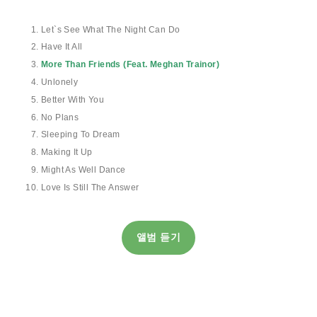
Let`s See What The Night Can Do
Have It All
More Than Friends (Feat. Meghan Trainor)
Unlonely
Better With You
No Plans
Sleeping To Dream
Making It Up
Might As Well Dance
Love Is Still The Answer
앨범 듣기