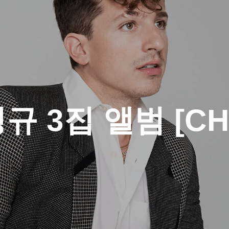
규 3집 앨범 [CH