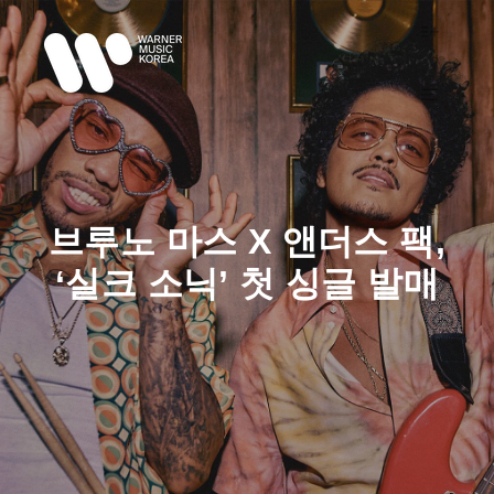
More in
Main m
브루노 마스 X 앤더스 팩,
‘실크 소닉’ 첫 싱글 발매